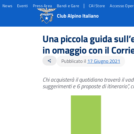
|
News
Eventi
Press Area
Bandi e Gare
CAI Store
Accesso Oper
Salta
Salta
Salta
al
al
al
Una piccola guida sull’
contento
footer
menu
principale
in omaggio con il Corri
Pubblicato il
17 Giugno 2021
share
Chi acquisterà il quotidiano troverà il 
suggerimenti e 6 proposte di itinerario”,
c