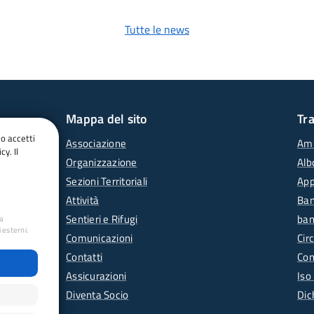
Tutte le news
Mappa del sito
Tr
do accetti
Associazione
Amm
cy. Il
Organizzazione
Alb
Sezioni Territoriali
App
Attività
Ban
Sentieri e Rifugi
ban
ua
 esterni.
Comunicazioni
Circ
Contatti
Con
Assicurazioni
Iso
Diventa Socio
Dic