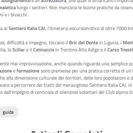
’
abbigliamento
e all
‘attrezzatura
, alle quali si affiancano l’import
naletica
lungo i sentieri. Non mancano le buone pratiche da osserva
ni e i bivacchi.
a al
Sentiero Italia CAI
, l’itinerario escursionistico di oltre 7000 k
za, difficoltà e impegno, toccano il
Bric del Dente
in Liguria, i
Mont
lia, lo
Sciliar
e il
Catinaccio
in Trentino Alto Adige e il
Carso Triest
nte mai improvvisazione, anche quando riguarda una semplice pass
azione
e
formazione
sono premesse per una pratica corretta di un’a
 alla dimensione culturale dei territori, delle loro popolazioni e d
rovare a percorrere dei tratti del meraviglioso Sentiero Italia CAI, 
 e dall’impegno di centinaia di silenziosi volontari del Club alpino it
guida