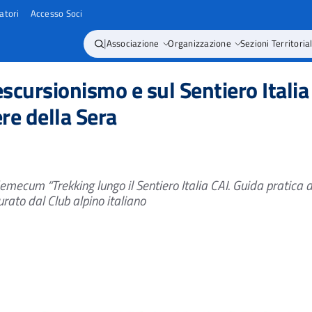
atori
Accesso Soci
|
Associazione
Organizzazione
Sezioni Territorial
escursionismo e sul Sentiero Italia
ere della Sera
vademecum
“Trekking lungo il Sentiero Italia CAI. Guida pratica 
urato dal Club alpino italiano