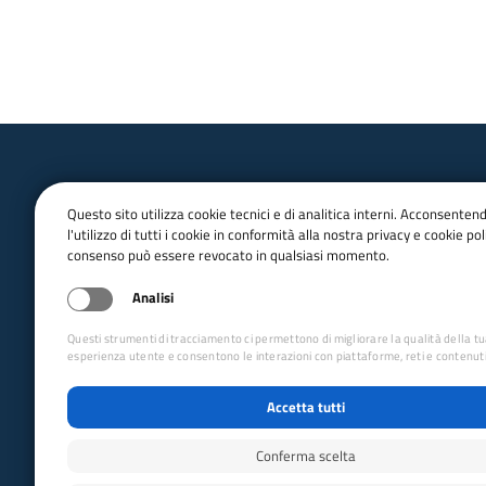
Questo sito utilizza cookie tecnici e di analitica interni. Acconsenten
l'utilizzo di tutti i cookie in conformità alla nostra privacy e cookie poli
consenso può essere revocato in qualsiasi momento.
email:
Info@cai.it
pec:
cai@pec.cai.it
Analisi
Tel.
02 2057231
Fax. 02 205723201
Questi strumenti di tracciamento ci permettono di migliorare la qualità della t
P.IVA 03654880156
esperienza utente e consentono le interazioni con piattaforme, reti e contenuti
Via Petrella 19 - 20124 Milano
Accetta tutti
seguici su
Conferma scelta