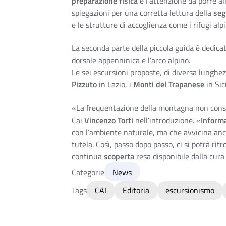
preparazione fisica
e l’attenzione da porre all
spiegazioni per una corretta lettura della
seg
e le strutture di accoglienza come i rifugi alpi
La seconda parte della piccola guida è dedicat
dorsale appenninica e l’arco alpino.
Le sei escursioni proposte, di diversa lunghez
Pizzuto
in Lazio, i
Monti del Trapanese
in Sici
«La frequentazione della montagna non conse
Cai
Vincenzo Torti
nell’introduzione. «
Inform
con l’ambiente naturale, ma che avvicina anche
tutela. Così, passo dopo passo, ci si potrà rit
continua
scoperta
resa disponibile dalla cura
Categorie
News
Tags
CAI
Editoria
escursionismo