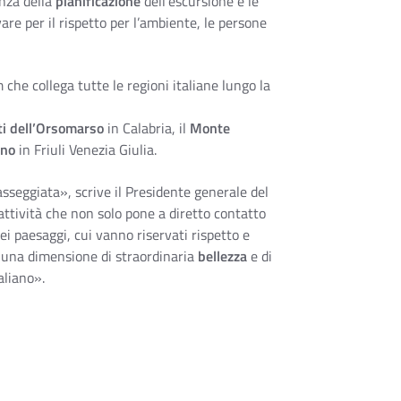
anza della
pianificazione
dell’escursione e le
re per il rispetto per l’ambiente, le persone
m che collega tutte le regioni italiane lungo la
i dell’Orsomarso
in Calabria, il
Monte
ino
in Friuli Venezia Giulia.
eggiata», scrive il Presidente generale del
ttività che non solo pone a diretto contatto
ei paesaggi, cui vanno riservati rispetto e
in una dimensione di straordinaria
bellezza
e di
aliano».