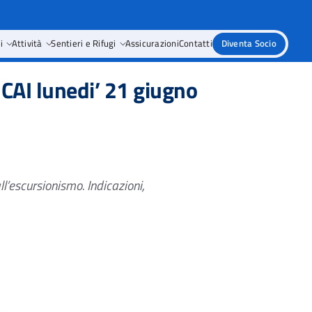
i
Attività
Sentieri e Rifugi
Assicurazioni
Contatti
Diventa Socio
 CAI lunedi’ 21 giugno
all’escursionismo.
Indicazioni,