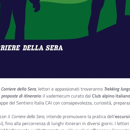
Corriere della Sera
, lettori e appassionati troveranno
Trekking lungo
 proposte di itinerario
: il vademecum curato dal
Club alpino italiano
appe del Sentiero Italia CAI con consapevolezza, curiosità, preparaz
 con il
Corriere della Sera
, intende promuovere la pratica dell’
escurs
), fino alla percorrenza di lunghi itinerari in diversi giorni. I lett