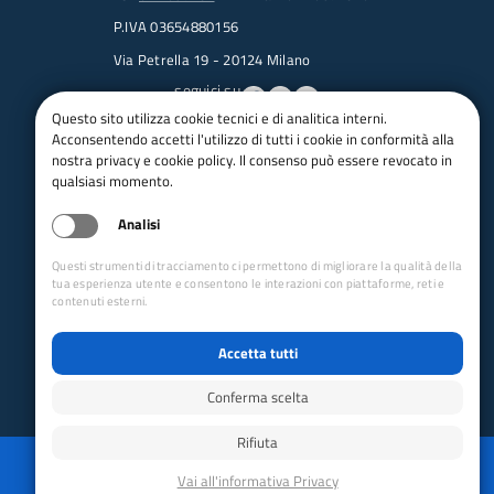
P.IVA 03654880156
Via Petrella 19 - 20124 Milano
seguici su
Questo sito utilizza cookie tecnici e di analitica interni.
Acconsentendo accetti l'utilizzo di tutti i cookie in conformità alla
Trasparenza
nostra privacy e cookie policy. Il consenso può essere revocato in
Amministrazione trasparente
qualsiasi momento.
Albo pretorio online
Analisi
Appalti
Bandi e gare
Questi strumenti di tracciamento ci permettono di migliorare la qualità della
bandi per le sezioni
tua esperienza utente e consentono le interazioni con piattaforme, reti e
contenuti esterni.
Circolari
Concorsi
Accetta tutti
Iso 14001
Dichiarazione di accessibilità
Conferma scelta
Rifiuta
Reimposta preferenze cookie
Privacy
Whistleblowing