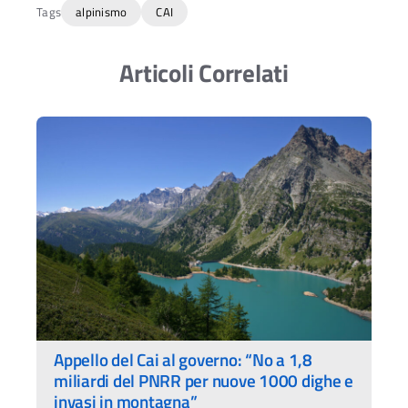
Tags
alpinismo
CAI
Articoli Correlati
Appello del Cai al governo: “No a 1,8
miliardi del PNRR per nuove 1000 dighe e
invasi in montagna”