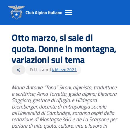
Salta
Salta
Salta
al
al
al
Otto marzo, si sale di
contento
footer
menu
principale
quota. Donne in montagna,
variazioni sul tema
Pubblicato il
4 Marzo 2021
share
Maria Antonia “Tona” Sironi, alpinista, traduttrice
e scrittrice; Anna Torretta, guida alpina; Eleonora
Saggioro, gestrice di rifugio, e Hildegard
Diemberger,
docente di antropologia sociale
all’Università di Cambridge,
saranno ospiti della
redazione di Montagne360 e de Lo Scarpone per
parlare di alta quota, culture, vita e lavoro in