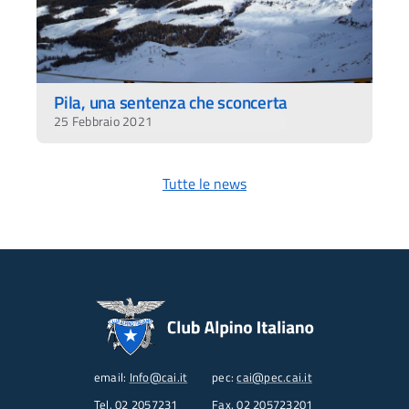
Pila, una sentenza che sconcerta
25 Febbraio 2021
Tutte le news
email:
Info@cai.it
pec:
cai@pec.cai.it
Tel.
02 2057231
Fax. 02 205723201