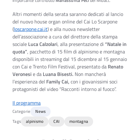
importante contributo
Mariassunta Peci
del Mibact.
Altri momenti della serata saranno dedicati al lancio
del nuovo house organ online del Cai Lo Scarpone
(
l
oscarpone.cai.it
) e alla nuova newsletter
dell’associazione a cura del direttore della stampa
sociale
Luca Calzolari
, alla presentazione di
“Natale in
quota”
, pacchetto di 15 film di alpinismo e montagna
disponibili in streaming dal 15 dicembre al 15 gennaio
con Cai e Trento Film Festival, presentato da
Renato
Veronesi
e da
Luana Bisesti.
Non mancherà
l’esperienza del
Family Cai,
con i giovanissimi soci
protagonisti del video “Racconti intorno al fuoco”.
Il programma
Categorie
News
Tags
alpinismo
CAI
montagna