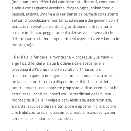
(inquinamento, effetti dei cambiamenti climatici, consumo di
suolo e conseguente erosione idrogeologica, abbandono di
pascoli, attività umane e di residenza da parte di consistenti
settori di popolazione montana, ad iniziare dai giovani, con il
derivato inselvatichimento di grandi porzioni di territorio
andate in disuso, peggioramento dei servizi essenziali che
determinano ulteriore impoverimento per chi vive e lavora in
montagna)».
«Per il Cai difendere la montagna – prosegue Quartiani –
significa difendere la sua
biodiversità
e sostenere la
p
resenza dell’uomo
nelle Terre alte. L’11 dicembre
ribadiremo questo impegno solenne con una serata intera
nella quale metteremo a disposizione di tutti alcuni dei
nostri progetti, con c
oncrete proposte
, e rilanceremo, anche
attraverso i canti dei nostri cori, le t
radizioni
della buona
montagna. Il Cai si rivolge a ogni alpinista, escursionista,
amante, studioso dei territori alpini e appenninici e a coloro
che li abitano, ai quali dobbiamo la nostra riconoscenza per il
servizio che rendono alla società».