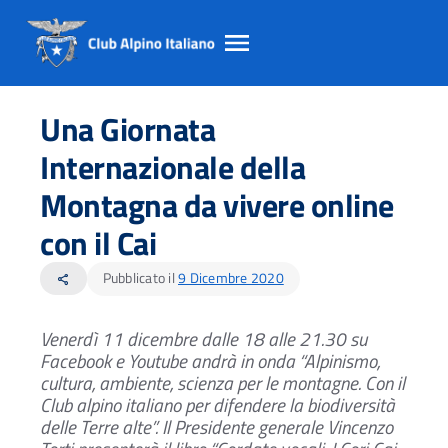
Salta
Salta
Salta
al
al
al
Una Giornata
contento
footer
menu
principale
Internazionale della
Montagna da vivere online
con il Cai
Pubblicato il
9 Dicembre 2020
share
Venerdì 11 dicembre dalle 18 alle 21.30 su
Facebook e Youtube andrà in onda
“Alpinismo,
cultura, ambiente, scienza per le montagne.
Con il
Club alpino italiano per difendere la biodiversità
delle Terre alte”.
Il Presidente generale Vincenzo