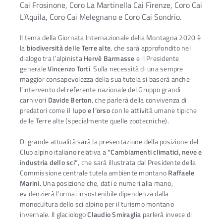
Cai Frosinone, Coro La Martinella Cai Firenze, Coro Cai
L’Aquila, Coro Cai Melegnano e Coro Cai Sondrio.
Il tema della Giornata Internazionale della Montagna 2020 è
la
biodiversità delle Terre alte
, che sarà approfondito nel
dialogo tra l’alpinista
Hervé Barmasse
e il Presidente
generale
Vincenzo Torti
. Sulla necessità di una sempre
maggior consapevolezza della sua tutela si baserà anche
l’intervento del referente nazionale del Gruppo grandi
carnivori
Davide Berton
, che parlerà della convivenza di
predatori come
il lupo e l’orso
con le attività umane tipiche
delle Terre alte (specialmente quelle zootecniche).
Di grande attualità sarà la presentazione della posizione del
Club alpino italiano relativa a
“Cambiamenti climatici, neve e
industria dello sci”
, che sarà illustrata dal Presidente della
Commissione centrale tutela ambiente montano
Raffaele
Marini.
Una posizione che, dati e numeri alla mano,
evidenzierà l’ormai insostenibile dipendenza dalla
monocultura dello sci alpino per il turismo montano
invernale. Il glaciologo
Claudio Smiraglia
parlerà invece di