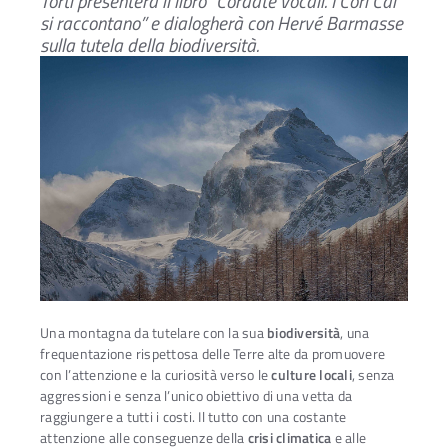
Torti presenterà il libro “Cordate vocali. I Cori Cai
si raccontano”
e dialogherà con Hervé Barmasse
sulla tutela della biodiversità.
Una montagna da tutelare con la sua
biodiversità
, una
frequentazione rispettosa delle Terre alte da promuovere
con l’attenzione e la curiosità verso le
culture locali
, senza
Ac
aggressioni e senza l’unico obiettivo di una vetta da
raggiungere a tutti i costi. Il tutto con una costante
attenzione alle conseguenze della
crisi climatica
e alle