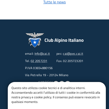
Tutte le news
email:
Info@cai.it
pec:
cai@pec.cai.it
Tel.
02 2057231
Fax. 02 205723201
P.IVA 03654880156
Via Petrella 19 - 20124 Milano
seguici su
Questo sito utilizza cookie tecnici e di analitica interni.
Acconsentendo accetti l'utilizzo di tutti i cookie in conformità alla
Trasparenza
nostra privacy e cookie policy. Il consenso può essere revocato in
Amministrazione trasparente
qualsiasi momento.
Albo pretorio online