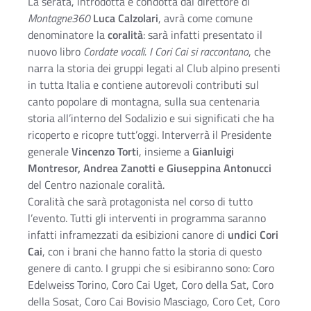
La serata, introdotta e condotta dal direttore di
Montagne360
Luca Calzolari
, avrà come comune
denominatore la
coralità
: sarà infatti presentato il
nuovo libro
Cordate vocali. I Cori Cai si raccontano
, che
narra la storia dei gruppi legati al Club alpino presenti
in tutta Italia e contiene autorevoli contributi sul
canto popolare di montagna, sulla sua centenaria
storia all’interno del Sodalizio e sui significati che ha
ricoperto e ricopre tutt’oggi. Interverrà il Presidente
generale
Vincenzo Torti
, insieme a
Gianluigi
Montresor, Andrea Zanotti e Giuseppina Antonucci
del Centro nazionale coralità.
Coralità che sarà protagonista nel corso di tutto
l’evento. Tutti gli interventi in programma saranno
infatti inframezzati da esibizioni canore di
undici Cori
Cai
, con i brani che hanno fatto la storia di questo
genere di canto. I gruppi che si esibiranno sono: Coro
Edelweiss Torino, Coro Cai Uget, Coro della Sat, Coro
della Sosat, Coro Cai Bovisio Masciago, Coro Cet, Coro