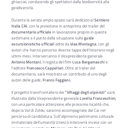
ghiacciai, conducendo gli spettatori dalla biodiversità alla
geodiversità.
Durante la serata ampio spazio sarà dedicato al
Sentiero
Italia CAI
, con la proiezione in anteprima del trailer del
documentario ufficiale
in lavorazione proprio in queste
settimane e il punto della situazione sulle
guide
escursionistiche ufficiali
edite da I
dea Montagna
, con gli
autori che hanno percorso diverse tappe dell’itinerario negli
ultimi mesi. Interverranno il Vicepresidente generale
Antonio Montani
, il regista del film
Luca Bergamaschi
e
l’editore
Francesco Cappellari
. Oltre al trailer del
documentario, sarà mostrato un contributo di uno degli
autori delle guide,
Franco Faggiani.
Il progetto transfrontaliero dei
“Villaggi degli alpinisti”
sarà
illustrato dalla Vicepresidente generale
Lorella Franceschini,
con una particolare attenzione alle prossime località che,
dopo la Val di Zoldo, saranno accompagnate dal Cai nel
percorso di candidatura. Sull’alpinismo patrimonio culturale
immateriale dell’umanità Unesco interverrà invece con un