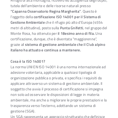
Rifugio di alta montagna, ricovero ed accoglienza degli ospiti,
tutela dell’ambiente e delle risorse naturali presso
“Capanna Osservatorio Regina Margherita”
. Questo è
l’oggetto della
certificazione ISO 14001 per il Sistema di
Gestione Ambientale
che il rifugio più alto d’Europa (4554
metri di altitudine), posto sulla
Punta Gnifetti
, nel gruppo del
Monte Rosa, ha ottenuto per
il 18esimo anno di fila.
Una
certificazione, dunque, che è diventata “maggiorenne”,
grazie a
l sistema di gestione ambientale che il Club alpino
italiano ha attuato e continua a mantenere.
Cosa è la ISO 14001?
La norma UNI EN ISO 14001 è una norma internazionale ad
adesione volontaria, applicabile a qualsiasi tipologia di
organizzazione pubblica o privata, e specifica i requisiti da
applicare attraverso un sistema di gestione ambientale. Il
soggetto che avvia il processo di certificazione si impegna
non solo ad osservare le disposizioni di legge in materia
ambientale, ma anche a migliorare le proprie prestazioni e la
trasparenza verso l’esterno, adottando un sistema di
gestione (SGA).
Un SGA rappresenta un approccio strutturato che definisce