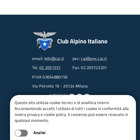
email:
Info@cai.it
pec:
cai@pec.cai.it
Tel.
02 2057231
Fax. 02 205723201
P.IVA 03654880156
Via Petrella 19 - 20124 Milano
seguici su
Questo sito utilizza cookie tecnici e di analitica interni.
Acconsentendo accetti l'utilizzo di tutti i cookie in conformità alla
Trasparenza
nostra privacy e cookie policy. Il consenso può essere revocato in
Amministrazione trasparente
qualsiasi momento.
Albo pretorio online
Analisi
Appalti