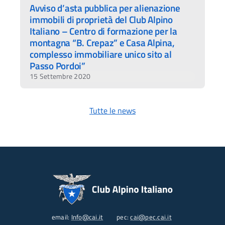
Avviso d’asta pubblica per alienazione
immobili di proprietà del Club Alpino
Italiano – Centro di formazione per la
montagna “B. Crepaz” e Casa Alpina,
complesso immobiliare unico sito al
Passo Pordoi”
15 Settembre 2020
Tutte le news
email:
Info@cai.it
pec:
cai@pec.cai.it