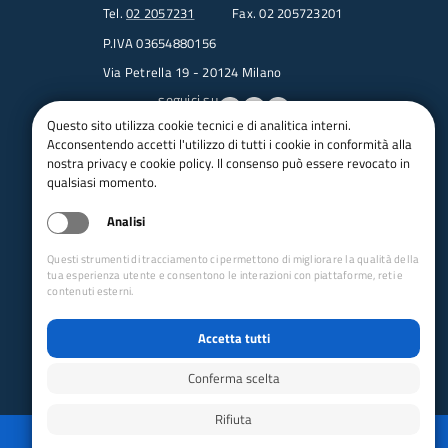
Tel.
02 2057231
Fax. 02 205723201
P.IVA 03654880156
Via Petrella 19 - 20124 Milano
seguici su
Questo sito utilizza cookie tecnici e di analitica interni.
Acconsentendo accetti l'utilizzo di tutti i cookie in conformità alla
Trasparenza
nostra privacy e cookie policy. Il consenso può essere revocato in
Amministrazione trasparente
qualsiasi momento.
Albo pretorio online
Analisi
Appalti
Bandi e gare
Questi strumenti di tracciamento ci permettono di migliorare la qualità della
bandi per le sezioni
tua esperienza utente e consentono le interazioni con piattaforme, reti e
contenuti esterni.
Circolari
Concorsi
Accetta tutti
Iso 14001
Dichiarazione di accessibilità
Conferma scelta
Rifiuta
Reimposta preferenze cookie
Privacy
Whistleblowing