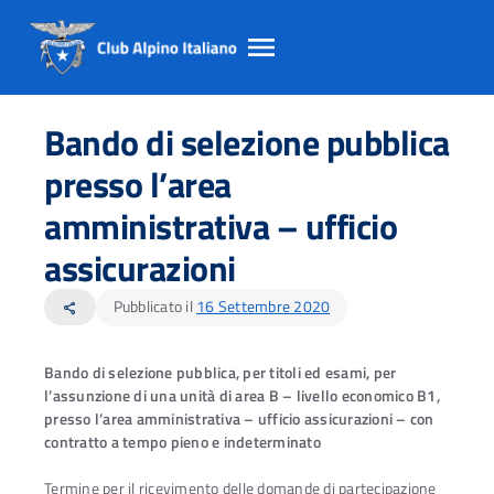
Salta
Salta
Salta
al
al
al
Bando di selezione pubblica
contento
footer
menu
principale
presso l’area
amministrativa – ufficio
assicurazioni
Pubblicato il
16 Settembre 2020
share
Bando di selezione pubblica, per titoli ed esami, per
l’assunzione di una unità di area B – livello economico B1,
presso l’area amministrativa – ufficio assicurazioni – con
contratto a tempo pieno e indeterminato
Termine per il ricevimento delle domande di partecipazione