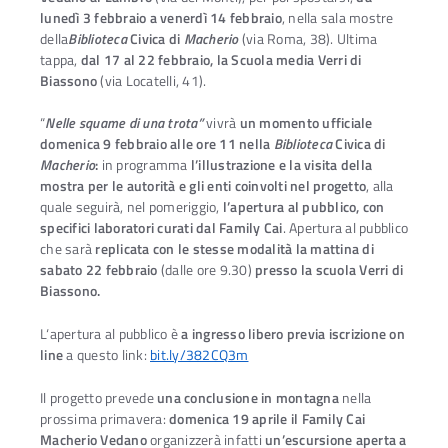
lunedì 3 febbraio a venerdì 14 febbraio
, nella sala mostre
della
Biblioteca
Civica di
Macherio
(via Roma, 38). Ultima
tappa,
dal 17 al 22 febbraio, la Scuola media Verri di
Biassono
(via Locatelli, 41).
“
Nelle squame di una trota”
vivrà
un momento ufficiale
domenica 9 febbraio alle ore 11 nella
Biblioteca
Civica di
Macherio
:
in programma
l’illustrazione e la visita della
mostra per le autorità e gli enti coinvolti nel progetto
, alla
quale seguirà, nel pomeriggio,
l’apertura al pubblico, con
specifici laboratori curati dal Family Cai
. Apertura al pubblico
che sarà
replicata con le stesse modalità la mattina di
sabato 22 febbraio
(dalle ore 9.30)
presso la scuola Verri di
Biassono.
L‘apertura al pubblico è
a ingresso libero previa iscrizione on
line
a questo link:
bit.ly/382CQ3m
Il progetto prevede
una conclusione in montagna
nella
prossima primavera:
domenica 19 aprile il Family Cai
Macherio Vedano
organizzerà infatti
un’escursione aperta a