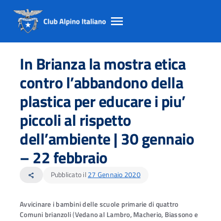
Salta
Salta
Salta
al
al
al
In Brianza la mostra etica
contento
footer
menu
principale
contro l’abbandono della
plastica per educare i piu’
piccoli al rispetto
dell’ambiente | 30 gennaio
– 22 febbraio
Pubblicato il
27 Gennaio 2020
share
Avvicinare i bambini delle scuole primarie di quattro
Comuni brianzoli
(
Vedano al Lambro, Macherio, Biassono e