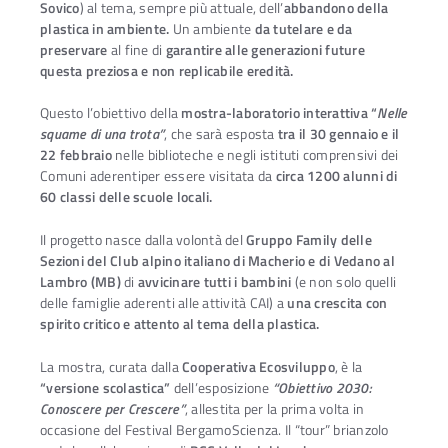
Sovico
) al tema, sempre più attuale, dell’
abbandono della
plastica in ambiente.
Un ambiente
da tutelare e da
preservare
al fine di
garantire alle generazioni future
questa preziosa e non replicabile eredità.
Questo l’obiettivo della
mostra-laboratorio interattiva “
Nelle
squame di una trota”
, che sarà esposta
tra il 30 gennaio e il
22 febbraio
nelle biblioteche e negli istituti comprensivi dei
Comuni aderentiper essere visitata da
circa 1200 alunni di
60 classi delle scuole locali.
Il progetto nasce dalla volontà del
Gruppo Family delle
Sezioni del Club alpino italiano di Macherio e di Vedano al
Lambro (MB)
di
avvicinare tutti i bambini
(e non solo quelli
delle famiglie aderenti alle attività CAI) a
una crescita con
spirito critico e attento al tema della plastica.
La mostra, curata dalla
Cooperativa Ecosviluppo
, è la
Ac
“versione scolastica”
dell’esposizione
“Obiettivo 2030:
Conoscere per Crescere”
, allestita per la prima volta in
occasione del Festival BergamoScienza. Il “tour” brianzolo