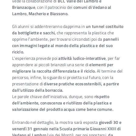
vede la collaborazione di
BCC Valle del Lambro e
Brianzacque
, con il patrocinio dei
comuni di Vedano al
Lambro, Macherio e Biassono.
Gli alunni si addentreranno dapprima in
un tunnel costituito
da bottigliette e sacchi,
che rappresenta la plastica che
opprime l’ambiente, per trovarsi circondati poi da
pannelli
con immagini legate al mondo della plastica e del suo
riciclo.
L’esperienza prevede poi
attività ludico-interattive
, per far
apprendere ai piccoli brianzoli una serie di
elementi per
migliorare la raccolta differenziata e il riciclo.
Al termine del
percorso, infine, lo sguardo si proietta sul futuro, con la
presentazione di
diverse pratiche ecosostenibili, a partire
dall’utilizzo della borraccia.
Le parole chiave dell’iniziativa, dunque, sono
rispetto
dell’ambiente, conoscenza e riutilizzo della plastica e
valorizzazione del prodotto acqua come bene comune.
Entrando nel dettaglio, la mostra sarà esposta
giovedì 30 e
venerdì 31 gennaio nella Scuola primaria Giovanni XXIII di
Vedano al Lambro
(via dei Monti), per poi spostarsi,
da