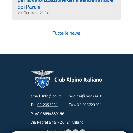
dei Parchi
21 Gennaio 2020
Tutte le news
email:
Info@cai.it
pec:
cai@pec.cai.it
Tel.
02 2057231
Fax. 02 205723201
P.IVA 03654880156
Via Petrella 19 - 20124 Milano
seguici su