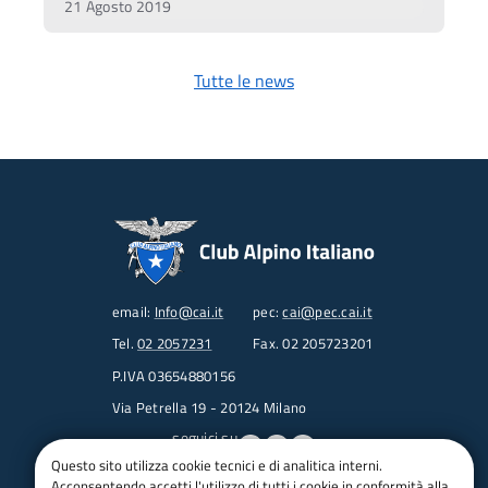
21 Agosto 2019
Tutte le news
email:
Info@cai.it
pec:
cai@pec.cai.it
Tel.
02 2057231
Fax. 02 205723201
P.IVA 03654880156
Via Petrella 19 - 20124 Milano
seguici su
Questo sito utilizza cookie tecnici e di analitica interni.
Acconsentendo accetti l'utilizzo di tutti i cookie in conformità alla