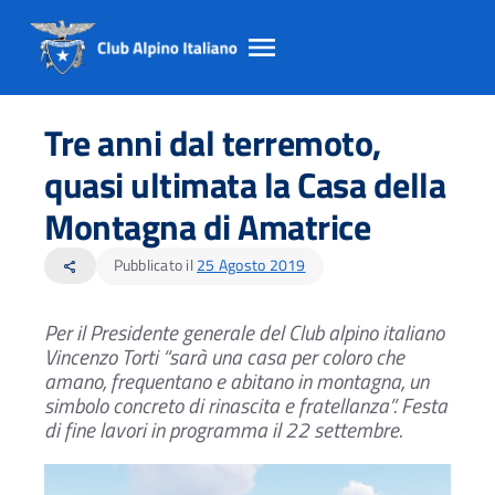
Salta
Salta
Salta
al
al
al
Tre anni dal terremoto,
contento
footer
menu
principale
quasi ultimata la Casa della
Montagna di Amatrice
Pubblicato il
25 Agosto 2019
share
Per il Presidente generale del Club alpino italiano
Vincenzo Torti “sarà una casa per coloro che
amano, frequentano e abitano in montagna, un
simbolo concreto di rinascita e fratellanza”.
Festa
di fine lavori in programma il 22 settembre.