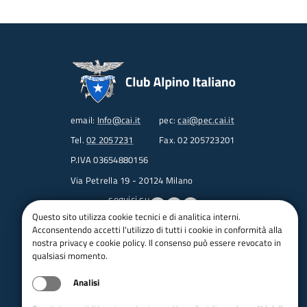
email:
Info@cai.it
pec:
cai@pec.cai.it
Tel.
02 2057231
Fax. 02 205723201
P.IVA 03654880156
Via Petrella 19 - 20124 Milano
seguici su
Questo sito utilizza cookie tecnici e di analitica interni.
Acconsentendo accetti l'utilizzo di tutti i cookie in conformità alla
Trasparenza
nostra privacy e cookie policy. Il consenso può essere revocato in
Amministrazione trasparente
qualsiasi momento.
Albo pretorio online
Analisi
Appalti
Bandi e gare