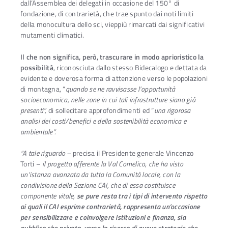
dall’Assemblea dei delegati in occasione del 150° di
fondazione, di contrarietà, che trae spunto dai noti limiti
della monocultura dello sci, vieppiù rimarcati dai significativi
mutamenti climatici.
Il che non significa, però, trascurare in modo aprioristico la
possibilità
, riconosciuta dallo stesso Bidecalogo e dettata da
evidente e doverosa forma di attenzione verso le popolazioni
di montagna, “
quando se ne ravvisasse l’opportunità
socioeconomica, nelle zone in cui tali infrastrutture siano già
presenti”,
di sollecitare approfondimenti ed “
una rigorosa
analisi dei costi/benefici e della sostenibilità economica e
ambientale”.
“A tale riguardo –
precisa il Presidente generale Vincenzo
Torti –
il progetto afferente la Val Comelico, che ha visto
un’istanza avanzata da tutta la Comunità locale, con la
condivisione della Sezione CAI, che di essa costituisce
componente vitale,
se pure resta tra i tipi di intervento rispetto
ai quali il CAI esprime contrarietà, rappresenta un’occasione
per sensibilizzare e coinvolgere istituzioni e finanza, sia