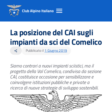
Salta
Salta
Salta
al
al
al
La posizione del CAI sugli
contento
footer
menu
principale
impianti da sci del Comelico
Pubblicato il
1 Giugno 2019
share
Siamo contrari a nuovi impianti sciistici, ma il
progetto della Val Comelico, condivisa da sezione
CAI, costituisce occasione per sensibilizzare e
coinvolgere istituzioni pubbliche e private a
ricerca di nuove strategie di sviluppo sostenibili.