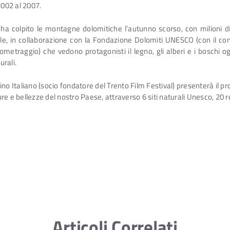
2002 al 2007.
e ha colpito le montagne dolomitiche l’autunno scorso, con milioni d
 in collaborazione con la Fondazione Dolomiti UNESCO (con il contr
etraggio) che vedono protagonisti il legno, gli alberi e i boschi ogg
rali.
lpino Italiano (socio fondatore del Trento Film Festival) presenterà il p
e e bellezze del nostro Paese, attraverso 6 siti naturali Unesco, 20 re
Articoli Correlati