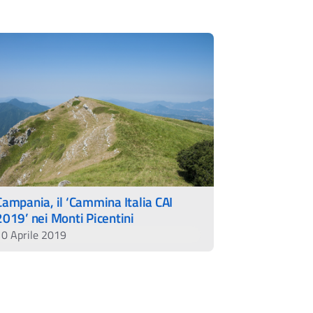
Campania, il ‘Cammina Italia CAI
2019’ nei Monti Picentini
10 Aprile 2019