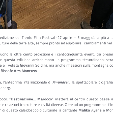
 edizione del Trento Film Festival (27 aprile – 5 maggio), la più a
ulture delle terre alte, sempre pronto ad esplorare i cambiamenti nel
ono le oltre cento proiezioni e i centocinquanta eventi, tra present
n questa edizione arricchiranno un programma straordinario: sera
e
e il velista
Giovanni Soldini,
ma anche riflessioni sulla montagna co
l filosofo
Vito Mancuso
.
 l’anteprima internazionale di
Amundsen
,
la spettacolare biografia
ndberg.
occo: “
Destinazione… Marocco”
metterà al centro questo paese af
tri e relazioni tra culture e civiltà diverse. Oltre ad un programma di
’ di questo caleidoscopio culturale la cantante
Malika Ayane
e
Moh