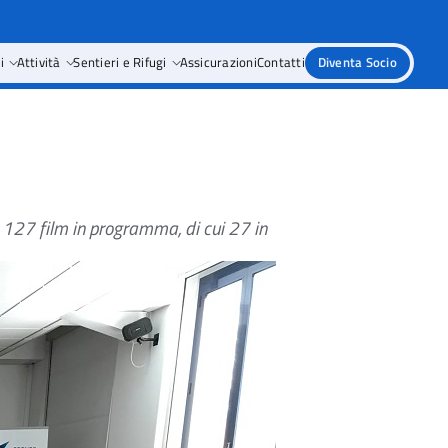
i
Attività
Sentieri e Rifugi
Assicurazioni
Contatti
Diventa Socio
 127 film in programma, di cui 27 in