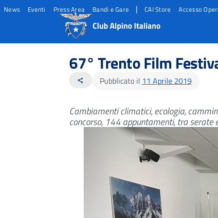
|
News
Eventi
Press Area
Bandi e Gare
CAI Store
Accesso Oper
Salta
Salta
Salta
al
al
al
67° Trento Film Festiv
contento
footer
menu
principale
Pubblicato il
11 Aprile 2019
share
Cambiamenti climatici, ecologia, cammino 
concorso, 144 appuntamenti, tra serate ev