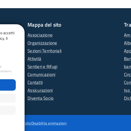
Mappa del sito
Tr
do accetti
Associazione
Amm
cy. Il
Organizzazione
Alb
Sezioni Territoriali
App
Attività
Ban
Sentieri e Rifugi
ban
ua
 esterni.
Comunicazioni
Circ
Contatti
Con
Assicurazioni
Iso
Diventa Socio
Dic
wing
Mappa del sito
Disabilita animazioni