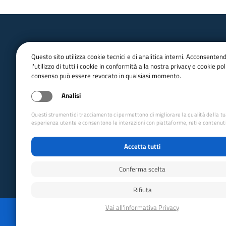
Questo sito utilizza cookie tecnici e di analitica interni. Acconsenten
l'utilizzo di tutti i cookie in conformità alla nostra privacy e cookie poli
consenso può essere revocato in qualsiasi momento.
email:
Info@cai.it
pec:
cai@pec.cai.it
Analisi
Tel.
02 2057231
Fax. 02 205723201
Questi strumenti di tracciamento ci permettono di migliorare la qualità della t
P.IVA 03654880156
esperienza utente e consentono le interazioni con piattaforme, reti e contenuti
Via Petrella 19 - 20124 Milano
Accetta tutti
seguici su
Conferma scelta
Rifiuta
Reimposta preferenze cookie
Privacy
Whistleblo