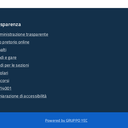
asparenza
inistrazione trasparente
o pretorio online
alti
di e gare
di per le sezioni
olari
corsi
 14001
hiarazione di accessibilità
Powered by GRUPPO YEC