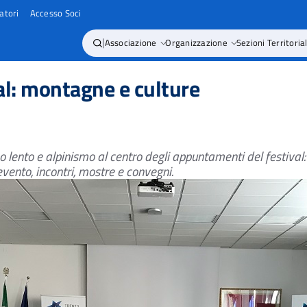
atori
Accesso Soci
|
Associazione
Organizzazione
Sezioni Territorial
al: montagne e culture
lento e alpinismo al centro degli appuntamenti del festival:
ento, incontri, mostre e convegni.