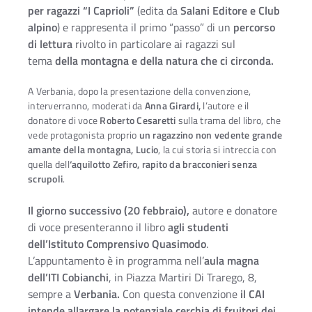
per ragazzi “I Caprioli”
(edita da
Salani Editore e Club
alpino
) e rappresenta il primo “passo” di un
percorso
di lettura
rivolto in particolare ai ragazzi sul
tema
della montagna e della natura che ci circonda.
A Verbania, dopo la presentazione della convenzione,
interverranno, moderati da
Anna Girardi,
l’autore e il
donatore di voce
Roberto Cesaretti
sulla trama del libro, che
vede protagonista proprio
un ragazzino non vedente grande
amante della montagna, Lucio
, la cui storia si intreccia con
quella dell
‘aquilotto Zefiro, rapito da bracconieri senza
scrupoli
.
Il giorno successivo (20 febbraio),
autore e donatore
di voce presenteranno il libro
agli studenti
dell’Istituto Comprensivo Quasimodo
.
L’appuntamento è in programma nell’
aula magna
dell’ITI Cobianchi
, in Piazza Martiri Di Trarego, 8,
sempre a
Verbania.
Con questa convenzione
il
CAI
intende allargare la potenziale cerchia di fruitori dei