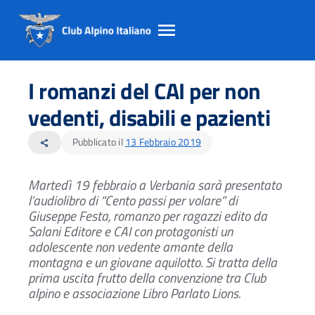
Salta
Salta
Salta
al
al
al
I romanzi del CAI per non
contento
footer
menu
principale
vedenti, disabili e pazienti
Pubblicato il
13 Febbraio 2019
share
Martedì 19 febbraio a Verbania sarà presentato
l’audiolibro
di “Cento passi per volare” di
Giuseppe Festa, romanzo per ragazzi
edito da
Salani Editore e CAI con protagonisti un
adolescente
non vedente amante della
montagna e un giovane aquilotto.
Si tratta della
prima uscita frutto della convenzione
tra Club
alpino e associazione Libro Parlato Lions.