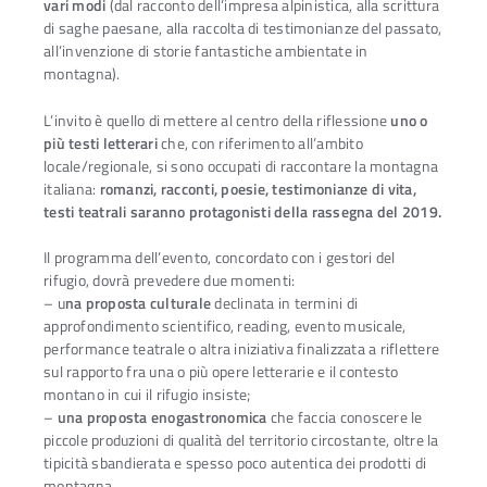
vari modi
(dal racconto dell’impresa alpinistica, alla scrittura
di saghe paesane, alla raccolta di testimonianze del passato,
all’invenzione di storie fantastiche ambientate in
montagna).
L’invito è quello di mettere al centro della riflessione
uno o
più testi letterari
che, con riferimento all’ambito
locale/regionale, si sono occupati di raccontare la montagna
italiana:
romanzi, racconti, poesie, testimonianze di vita,
testi teatrali saranno protagonisti della rassegna del 2019.
Il programma dell’evento, concordato con i gestori del
rifugio, dovrà prevedere due momenti:
– u
na proposta culturale
declinata in termini di
approfondimento scientifico, reading, evento musicale,
performance teatrale o altra iniziativa finalizzata a riflettere
sul rapporto fra una o più opere letterarie e il contesto
montano in cui il rifugio insiste;
–
una proposta enogastronomica
che faccia conoscere le
piccole produzioni di qualità del territorio circostante, oltre la
tipicità sbandierata e spesso poco autentica dei prodotti di
montagna.