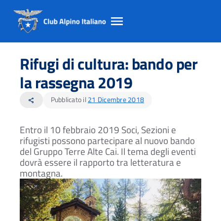
Salta
Salta
Salta
al
al
al
Rifugi di cultura: bando per
contento
footer
menu
principale
la rassegna 2019
Pubblicato il
21 Dicembre 2018
share
Entro il 10 febbraio 2019 Soci, Sezioni e
rifugisti possono partecipare al nuovo bando
del Gruppo Terre Alte Cai. Il tema degli eventi
dovrà essere il rapporto tra letteratura e
montagna.