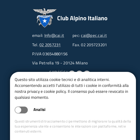
email:
Info@cai.it
pec:
cai@pec.cai.it
Tel.
02 2057231
Fax. 02 205723201
P.IVA 03654880156
Via Petrella 19 - 20124 Milano
seguici su
Questo sito utilizza cookie tecnici e di analitica interni.
Acconsentendo accetti l'utilizzo di tutti i cookie in conformità alla
Trasparenza
nostra privacy e cookie policy. Il consenso può essere revocato in
Amministrazione trasparente
qualsiasi momento.
Albo pretorio online
Analisi
Appalti
Bandi e gare
Questi strumenti di tracciamento ci permettono di migliorare la qualità della
bandi per le sezioni
tua esperienza utente e consentono le interazioni con piattaforme, reti e
contenuti esterni.
Circolari
Concorsi