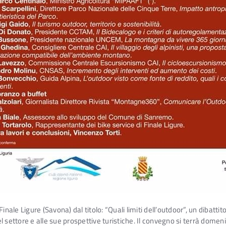
nale Ligure (Savona) dal titolo: “Quali limiti dell’outdoor”, un dibattito 
l settore e alle sue prospettive turistiche. Il convegno si terrà dome