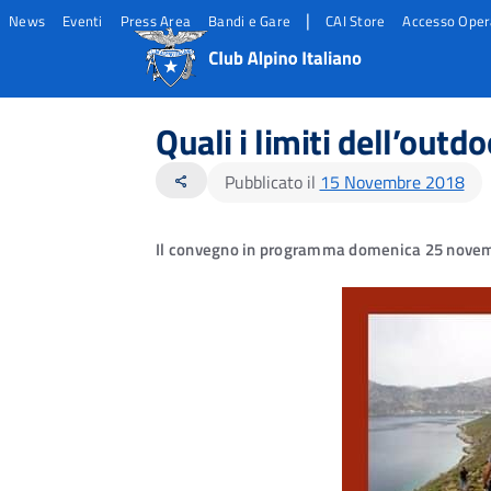
|
News
Eventi
Press Area
Bandi e Gare
CAI Store
Accesso Oper
Salta
Salta
Salta
al
al
al
Quali i limiti dell’outd
contento
footer
menu
principale
Pubblicato il
15 Novembre 2018
share
Il convegno in programma domenica 25 novembre