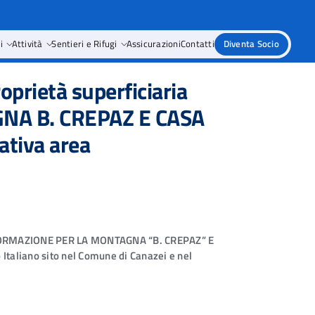
i
Attività
Sentieri e Rifugi
Assicurazioni
Contatti
Diventa Socio
prietà superficiaria
NA B. CREPAZ E CASA
lativa area
DI FORMAZIONE PER LA MONTAGNA “B. CREPAZ” E
o Italiano sito nel Comune di Canazei e nel