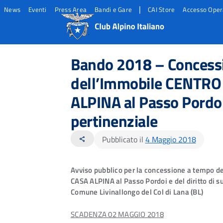
|
News
Eventi
Press Area
Bandi e Gare
CAI Store
Accesso Oper
Salta
Salta
Salta
al
al
al
Bando 2018 – Concessio
contento
footer
menu
principale
dell’Immobile CENTR
ALPINA al Passo Pordoi e
pertinenziale
Pubblicato il
4 Maggio 2018
share
A
vviso pubblico per la concessione a tempo
CASA ALPINA al Passo Pordoi e del diritto di su
Comune Livinallongo del Col di Lana (BL)
SCADENZA 02 MAGGIO 2018