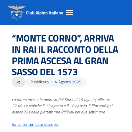
Salta
Salta
Salta
al
al
al
“MONTE CORNO”, ARRIVA
contento
footer
menu
principale
IN RAI IL RACCONTO DELLA
PRIMA ASCESA AL GRAN
SASSO DEL 1573
Pubblicato il
14 Agosto 2025
share
La prima messa in onda su Rai Storia il 16 agosto, alle ore
22.45. Le repliche il 17 agosto e il 18 agosto. Il film sarà poi
disponibile nella piattaforma RaiPlay per due settimane
Vai al comunicato
stampa