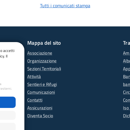
Tutti i comunicati stampa
Mappa del sito
Tr
do accetti
Associazione
Amm
cy. Il
Organizzazione
Alb
Sezioni Territoriali
App
Attività
Ban
Sentieri e Rifugi
ban
ua
 esterni.
Comunicazioni
Circ
Contatti
Con
Assicurazioni
Iso
Diventa Socio
Dic