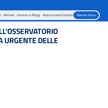
i
Attività
Sentieri e Rifugi
Assicurazioni
Contatti
Diventa Socio
DELL’OSSERVATORIO
A URGENTE DELLE