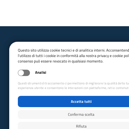
Questo sito utilizza cookie tecnici e di analitica interni. Acconsenten
l'utilizzo di tutti i cookie in conformità alla nostra privacy e cookie poli
consenso può essere revocato in qualsiasi momento.
email:
Info@cai.it
pec:
cai@pec.cai.it
Analisi
Tel.
02 2057231
Fax. 02 205723201
Questi strumenti di tracciamento ci permettono di migliorare la qualità della t
P.IVA 03654880156
esperienza utente e consentono le interazioni con piattaforme, reti e contenuti
Via Petrella 19 - 20124 Milano
Accetta tutti
seguici su
Conferma scelta
Rifiuta