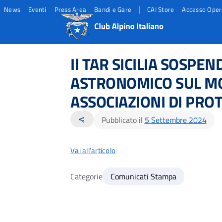
|
News
Eventi
Press Area
Bandi e Gare
CAI Store
Accesso Oper
Salta
Salta
Salta
al
al
al
Il TAR SICILIA SOSPE
contento
footer
menu
principale
ASTRONOMICO SUL MO
ASSOCIAZIONI DI PRO
Pubblicato il
5 Settembre 2024
share
Vai all’articolo
Categorie
Comunicati Stampa