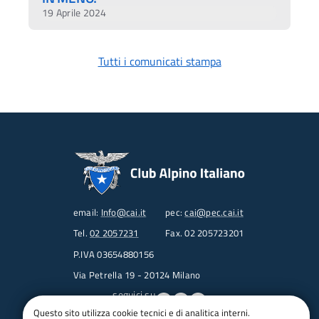
19 Aprile 2024
Tutti i comunicati stampa
email:
Info@cai.it
pec:
cai@pec.cai.it
Tel.
02 2057231
Fax. 02 205723201
P.IVA 03654880156
Via Petrella 19 - 20124 Milano
seguici su
Questo sito utilizza cookie tecnici e di analitica interni.