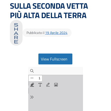
SULLA SECONDA VETTA
PIÙ ALTA DELLA TERRA
s
h
Pubblicato il
19 Aprile 2024
a
r
e
View Fullscreen
Ac