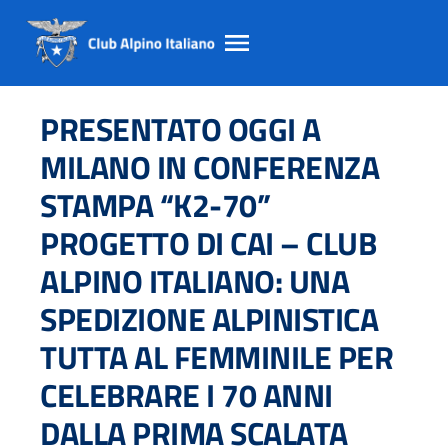
Salta
Salta
Salta
al
al
al
PRESENTATO OGGI A
contento
footer
menu
principale
MILANO IN CONFERENZA
STAMPA “K2-70”
PROGETTO DI CAI – CLUB
ALPINO ITALIANO: UNA
SPEDIZIONE ALPINISTICA
TUTTA AL FEMMINILE PER
CELEBRARE I 70 ANNI
DALLA PRIMA SCALATA