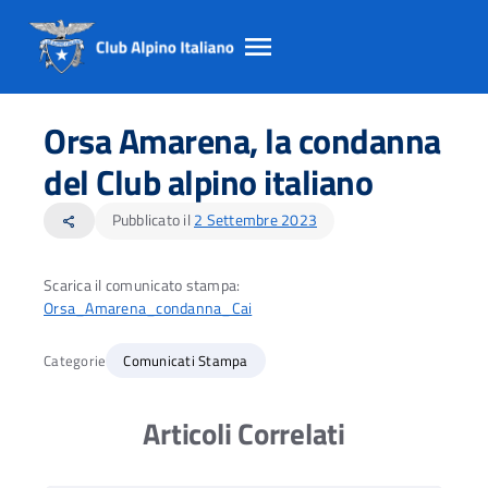
Salta
Salta
Salta
al
al
al
Orsa Amarena, la condanna
contento
footer
menu
principale
del Club alpino italiano
Pubblicato il
2 Settembre 2023
share
Scarica il comunicato stampa:
Orsa_Amarena_condanna_Cai
Categorie
Comunicati Stampa
Articoli Correlati