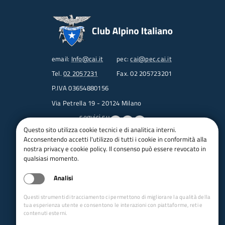
email:
Info@cai.it
pec:
cai@pec.cai.it
Tel.
02 2057231
Fax. 02 205723201
P.IVA 03654880156
Via Petrella 19 - 20124 Milano
seguici su
Questo sito utilizza cookie tecnici e di analitica interni.
Acconsentendo accetti l'utilizzo di tutti i cookie in conformità alla
Trasparenza
nostra privacy e cookie policy. Il consenso può essere revocato in
Amministrazione trasparente
qualsiasi momento.
Albo pretorio online
Analisi
Appalti
Bandi e gare
Questi strumenti di tracciamento ci permettono di migliorare la qualità della
bandi per le sezioni
tua esperienza utente e consentono le interazioni con piattaforme, reti e
contenuti esterni.
Circolari