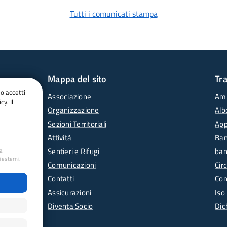
Tutti i comunicati stampa
Mappa del sito
Tr
do accetti
Associazione
Amm
cy. Il
Organizzazione
Alb
Sezioni Territoriali
App
Attività
Ban
Sentieri e Rifugi
ban
ua
 esterni.
Comunicazioni
Circ
Contatti
Con
Assicurazioni
Iso
Diventa Socio
Dic