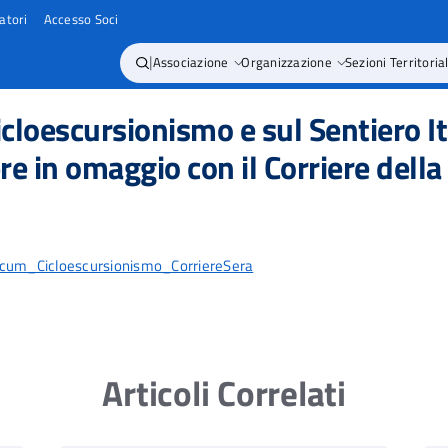
atori
Accesso Soci
|
Associazione
Organizzazione
Sezioni Territorial
icloescursionismo e sul Sentiero I
e in omaggio con il Corriere della
m_Cicloescursionismo_CorriereSera
Articoli Correlati