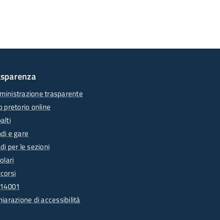
asparenza
inistrazione trasparente
o pretorio online
alti
di e gare
di per le sezioni
olari
corsi
 14001
hiarazione di accessibilità