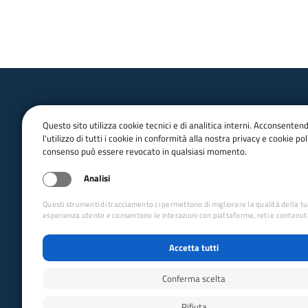
Questo sito utilizza cookie tecnici e di analitica interni. Acconsenten
l'utilizzo di tutti i cookie in conformità alla nostra privacy e cookie poli
consenso può essere revocato in qualsiasi momento.
email:
Info@cai.it
pec:
cai@pec.cai.it
Analisi
Tel.
02 2057231
Fax. 02 205723201
Questi strumenti di tracciamento ci permettono di migliorare la qualità della t
P.IVA 03654880156
esperienza utente e consentono le interazioni con piattaforme, reti e contenuti
Via Petrella 19 - 20124 Milano
Accetta tutti
seguici su
Conferma scelta
Rifiuta