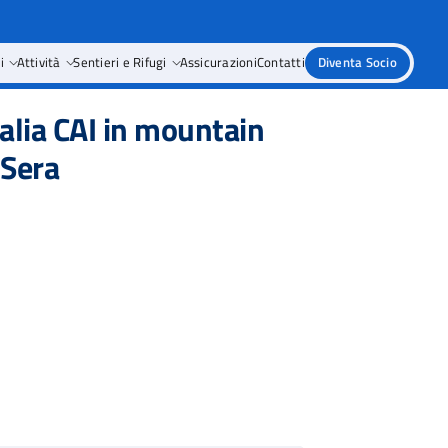
i
Attività
Sentieri e Rifugi
Assicurazioni
Contatti
Diventa Socio
talia CAI in mountain
 Sera