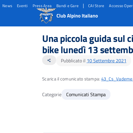
|
News
Eventi
Press Area
Bandi e Gare
CAI Store
Accesso Oper
Salta
Salta
Salta
al
al
al
Una piccola guida sul c
contento
footer
menu
principale
bike lunedì 13 settembr
Pubblicato il
10 Settembre 2021
share
Scarica il comunicato stampa:
43_Cs_Vademecu
Categorie
Comunicati Stampa