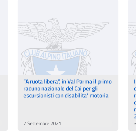
”A ruota libera”, in Val Parma il primo
raduno nazionale del Cai per gli
escursionisti con disabilita’ motoria
7 Settembre 2021