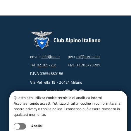
email:
Info@cai.it
pec:
cai@pec.cai.it
Tel.
02 2057231
Fax. 02 205723201
P.IVA 03654880156
Via Petrella 19 - 20124 Milano
seguici su
Questo sito utilizza cookie tecnici e di analitica interni.
Acconsentendo accetti l'utilizzo di tutti i cookie in conformità alla
Trasparenza
nostra privacy e cookie policy. Il consenso può essere revocato in
Amministrazione trasparente
qualsiasi momento.
Albo pretorio online
Analisi
Appalti