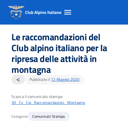
Salta
Salta
Salta
al
al
al
Le raccomandazioni del
contento
footer
menu
principale
Club alpino italiano per la
ripresa delle attività in
montagna
Pubblicato il
12 Maggio 2020
share
Scarica il comunicato stampa:
30_Cs_Cai_Raccomandazioni_Montagna
Categorie
Comunicati Stampa