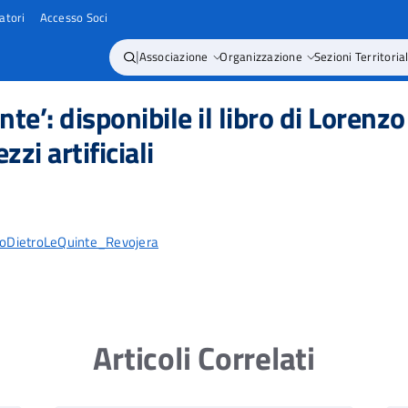
atori
Accesso Soci
|
Associazione
Organizzazione
Sezioni Territorial
nte’: disponibile il libro di Loren
zi artificiali
oDietroLeQuinte_Revojera
Articoli Correlati