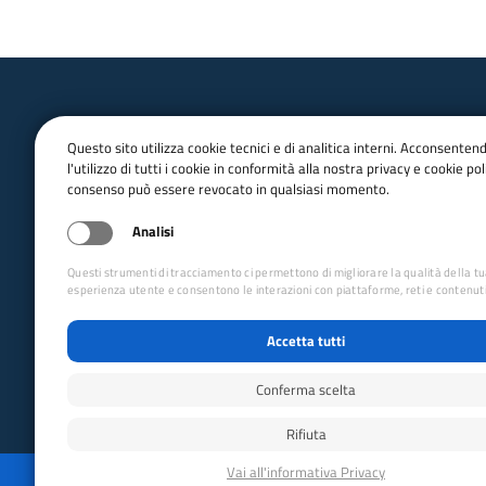
Questo sito utilizza cookie tecnici e di analitica interni. Acconsenten
l'utilizzo di tutti i cookie in conformità alla nostra privacy e cookie poli
consenso può essere revocato in qualsiasi momento.
email:
Info@cai.it
pec:
cai@pec.cai.it
Analisi
Tel.
02 2057231
Fax. 02 205723201
Questi strumenti di tracciamento ci permettono di migliorare la qualità della t
P.IVA 03654880156
esperienza utente e consentono le interazioni con piattaforme, reti e contenuti
Via Petrella 19 - 20124 Milano
Accetta tutti
seguici su
Conferma scelta
Rifiuta
Reimposta preferenze cookie
Privacy
Whistleblo