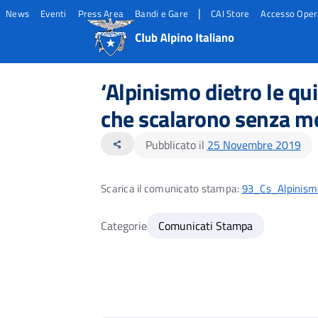
|
News
Eventi
Press Area
Bandi e Gare
CAI Store
Accesso Oper
Salta
Salta
Salta
al
al
al
‘Alpinismo dietro le qui
contento
footer
menu
principale
che scalarono senza mez
Pubblicato il
25 Novembre 2019
share
Scarica il comunicato stampa:
93_Cs_Alpinism
Categorie
Comunicati Stampa