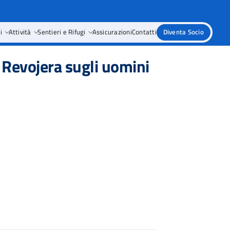
i
Attività
Sentieri e Rifugi
Assicurazioni
Contatti
Diventa Socio
zo Revojera sugli uomini