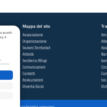
Mappa del sito
Tr
do accetti
Associazione
Amm
cy. Il
Organizzazione
Alb
Sezioni Territoriali
App
Attività
Ban
Sentieri e Rifugi
ban
ua
 esterni.
Comunicazioni
Circ
Contatti
Con
Assicurazioni
Iso
Diventa Socio
Dic
wing
Mappa del sito
Disabilita animazioni