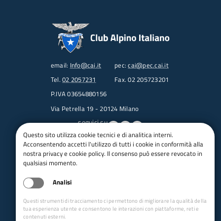
email:
Info@cai.it
pec:
cai@pec.cai.it
Tel.
02 2057231
Fax. 02 205723201
P.IVA 03654880156
Via Petrella 19 - 20124 Milano
seguici su
Questo sito utilizza cookie tecnici e di analitica interni.
Acconsentendo accetti l'utilizzo di tutti i cookie in conformità alla
Trasparenza
nostra privacy e cookie policy. Il consenso può essere revocato in
Amministrazione trasparente
qualsiasi momento.
Albo pretorio online
Analisi
Appalti
Bandi e gare
Questi strumenti di tracciamento ci permettono di migliorare la qualità della
bandi per le sezioni
tua esperienza utente e consentono le interazioni con piattaforme, reti e
contenuti esterni.
Circolari