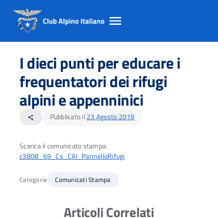
Salta
Salta
Salta
al
al
al
I dieci punti per educare i
contento
footer
menu
principale
frequentatori dei rifugi
alpini e appenninici
Pubblicato il
23 Agosto 2019
share
Scarica il comunicato stampa:
c3808_69_Cs_CAI_PannelloRifugi
Categorie
Comunicati Stampa
Articoli Correlati