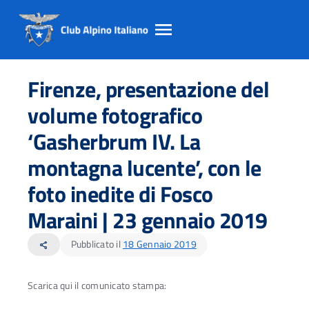
Salta
Salta
Salta
al
al
al
Firenze, presentazione del
contento
footer
menu
principale
volume fotografico
‘Gasherbrum IV. La
montagna lucente’, con le
foto inedite di Fosco
Maraini | 23 gennaio 2019
Pubblicato il
18 Gennaio 2019
share
Scarica qui il comunicato stampa: