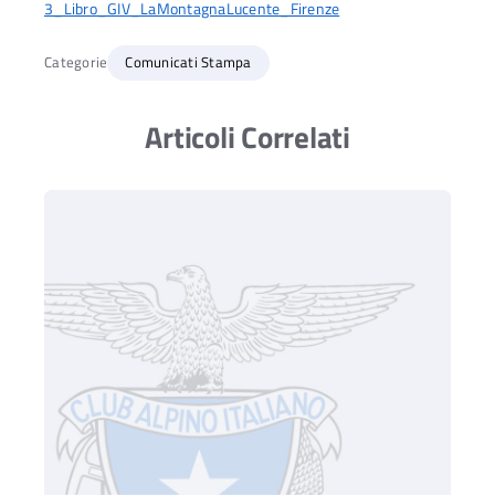
3_Libro_GIV_LaMontagnaLucente_Firenze
Categorie
Comunicati Stampa
Articoli Correlati
Ac