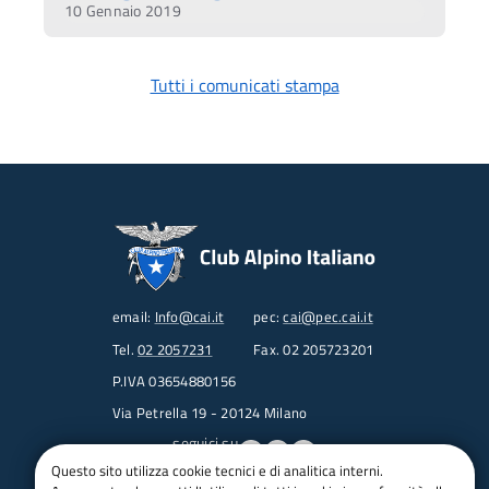
10 Gennaio 2019
Tutti i comunicati stampa
email:
Info@cai.it
pec:
cai@pec.cai.it
Tel.
02 2057231
Fax. 02 205723201
P.IVA 03654880156
Via Petrella 19 - 20124 Milano
seguici su
Questo sito utilizza cookie tecnici e di analitica interni.