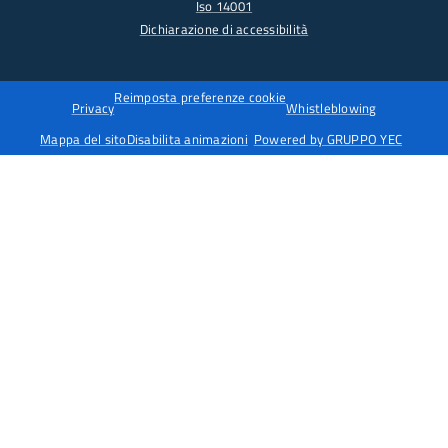
Iso 14001
Dichiarazione di accessibilità
Reimposta preferenze cookie
Privacy
Whistleblowing
Mappa del sito
Disabilita animazioni
Powered by GRUPPO YEC