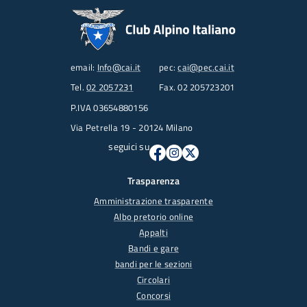
email:
Info@cai.it
pec:
cai@pec.cai.it
Tel.
02 2057231
Fax. 02 205723201
P.IVA 03654880156
Via Petrella 19 - 20124 Milano
seguici su
Trasparenza
Amministrazione trasparente
Albo pretorio online
Appalti
Bandi e gare
bandi per le sezioni
Circolari
Concorsi