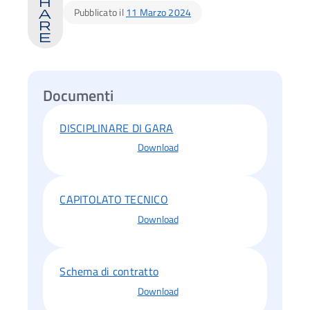
h
Pubblicato il
11 Marzo 2024
a
r
e
Documenti
DISCIPLINARE DI GARA
Download
CAPITOLATO TECNICO
Download
Ac
Schema di contratto
Download