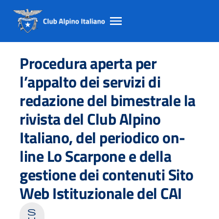
Salta
Salta
Salta
al
al
al
Procedura aperta per
contento
footer
menu
principale
l’appalto dei servizi di
redazione del bimestrale la
rivista del Club Alpino
Italiano, del periodico on-
line Lo Scarpone e della
gestione dei contenuti Sito
Web Istituzionale del CAI
s