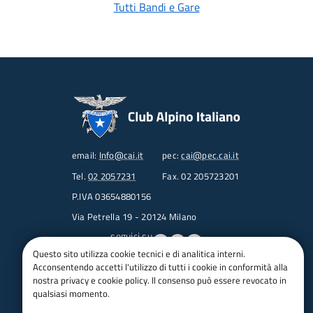
Tutti Bandi e Gare
email:
Info@cai.it
pec:
cai@pec.cai.it
Tel.
02 2057231
Fax. 02 205723201
P.IVA 03654880156
Via Petrella 19 - 20124 Milano
seguici su
Questo sito utilizza cookie tecnici e di analitica interni.
Acconsentendo accetti l'utilizzo di tutti i cookie in conformità alla
Trasparenza
nostra privacy e cookie policy. Il consenso può essere revocato in
Amministrazione trasparente
qualsiasi momento.
Albo pretorio online