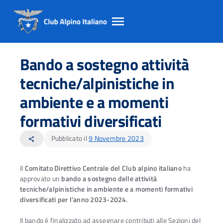
Salta
Salta
Salta
al
al
al
Bando a sostegno attività
contento
footer
menu
principale
tecniche/alpinistiche in
ambiente e a momenti
formativi diversificati
Pubblicato il
9 Novembre 2023
share
Il
Comitato Direttivo Centrale del Club alpino italiano
ha
approvato un
bando a sostegno delle attività
tecniche/alpinistiche in ambiente e a momenti formativi
diversificati per l’anno 2023-2024
.
Il bando è finalizzato ad assegnare contributi alle Sezioni del