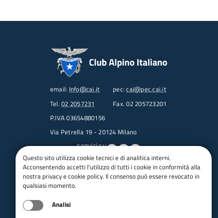
email:
Info@cai.it
pec:
cai@pec.cai.it
Tel.
02 2057231
Fax. 02 205723201
P.IVA 03654880156
Via Petrella 19 - 20124 Milano
seguici su
Questo sito utilizza cookie tecnici e di analitica interni.
Acconsentendo accetti l'utilizzo di tutti i cookie in conformità alla
Trasparenza
nostra privacy e cookie policy. Il consenso può essere revocato in
Amministrazione trasparente
qualsiasi momento.
Albo pretorio online
Analisi
Appalti
Bandi e gare