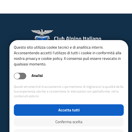
Questo sito utilizza cookie tecnici e di analitica interni.
Acconsentendo accetti l'utilizzo di tutti i cookie in conformità alla
email:
Info@cai.it
pec:
cai@pec.cai.it
nostra privacy e cookie policy. Il consenso può essere revocato in
Tel.
02 2057231
Fax. 02 205723201
qualsiasi momento.
P.IVA 03654880156
Analisi
Via Petrella 19 - 20124 Milano
Questi strumenti di tracciamento ci permettono di migliorare la qualità della
seguici su
tua esperienza utente e consentono le interazioni con piattaforme, reti e
contenuti esterni.
Trasparenza
Accetta tutti
Amministrazione trasparente
Albo pretorio online
Conferma scelta
Appalti