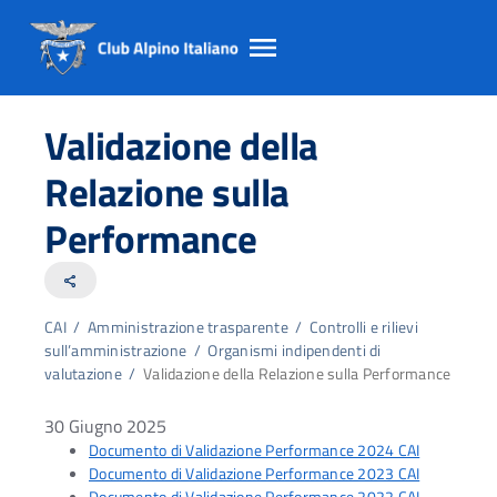
Salta
Salta
Salta
al
al
al
Validazione della
contento
footer
menu
principale
Relazione sulla
Performance
share
CAI
/
Amministrazione trasparente
/
Controlli e rilievi
sull’amministrazione
/
Organismi indipendenti di
valutazione
/
Validazione della Relazione sulla Performance
30 Giugno 2025
Documento di Validazione Performance 2024 CAI
Documento di Validazione Performance 2023 CAI