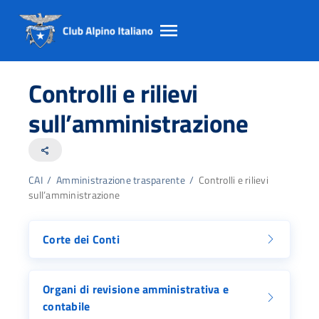
Salta
Salta
Salta
al
al
al
Controlli e rilievi
contento
footer
menu
principale
sull’amministrazione
share
CAI
/
Amministrazione trasparente
/
Controlli e rilievi
sull’amministrazione
Corte dei Conti
Organi di revisione amministrativa e
contabile