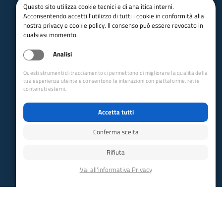
Questo sito utilizza cookie tecnici e di analitica interni.
Acconsentendo accetti l'utilizzo di tutti i cookie in conformità alla
nostra privacy e cookie policy. Il consenso può essere revocato in
qualsiasi momento.
email:
Info@cai.it
pec:
cai@pec.cai.it
Analisi
Tel.
02 2057231
Fax. 02 205723201
Questi strumenti di tracciamento ci permettono di migliorare la qualità della
P.IVA 03654880156
tua esperienza utente e consentono le interazioni con piattaforme, reti e
contenuti esterni.
Via Petrella 19 - 20124 Milano
seguici su
Accetta tutti
Trasparenza
Conferma scelta
Amministrazione trasparente
Rifiuta
Albo pretorio online
Appalti
Bandi e gare
bandi per le sezioni
Circolari
Concorsi