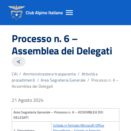
Salta
Salta
Salta
al
al
al
Processo n. 6 –
contento
footer
menu
principale
Assemblea dei Delegati
share
CAI
/
Amministrazione trasparente
/
Attività e
procedimenti
/
Area Segreteria Generale
/
Processo n. 6 –
Assemblea dei Delegati
21 Agosto 2024
Area Segreteria Generale – Processo n. 6 – ASSEMBLEA DEI
DELEGATI
Scheda in formato Microsoft Office
1. Descrizione
PowerPoint
–
Scheda in formato