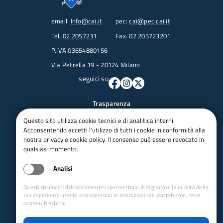
email:
Info@cai.it
pec:
cai@pec.cai.it
Tel.
02 2057231
Fax. 02 205723201
P.IVA 03654880156
Via Petrella 19 - 20124 Milano
seguici su
Trasparenza
Amministrazione trasparente
Questo sito utilizza cookie tecnici e di analitica interni.
Albo pretorio online
Acconsentendo accetti l'utilizzo di tutti i cookie in conformità alla
nostra privacy e cookie policy. Il consenso può essere revocato in
Appalti
qualsiasi momento.
Bandi e gare
bandi per le sezioni
Analisi
Circolari
Concorsi
Questi strumenti di tracciamento ci permettono di migliorare la qualità della
tua esperienza utente e consentono le interazioni con piattaforme, reti e
Iso 14001
contenuti esterni.
Dichiarazione di accessibilità