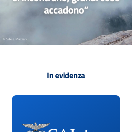
accadono”
© Silvia Mazzani
In evidenza
Ac