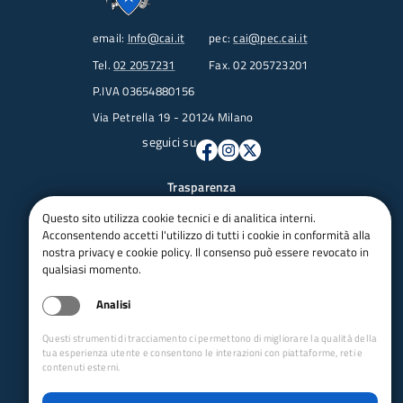
email:
Info@cai.it
pec:
cai@pec.cai.it
Tel.
02 2057231
Fax. 02 205723201
P.IVA 03654880156
Via Petrella 19 - 20124 Milano
seguici su
Trasparenza
Amministrazione trasparente
Questo sito utilizza cookie tecnici e di analitica interni.
Albo pretorio online
Acconsentendo accetti l'utilizzo di tutti i cookie in conformità alla
nostra privacy e cookie policy. Il consenso può essere revocato in
Appalti
qualsiasi momento.
Bandi e gare
bandi per le sezioni
Analisi
Circolari
Concorsi
Questi strumenti di tracciamento ci permettono di migliorare la qualità della
tua esperienza utente e consentono le interazioni con piattaforme, reti e
Iso 14001
contenuti esterni.
Dichiarazione di accessibilità