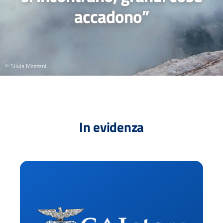
accadono”
© Silvia Mazzani
In evidenza
Ac