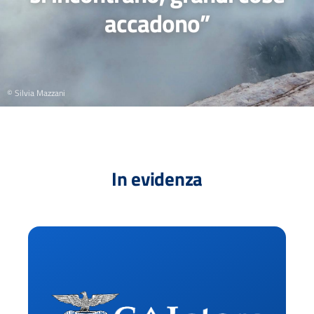
accadono”
© Silvia Mazzani
In evidenza
Ac