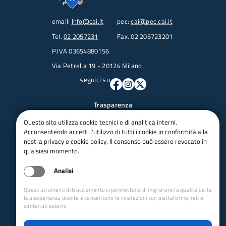
email:
Info@cai.it
pec:
cai@pec.cai.it
Tel.
02 2057231
Fax. 02 205723201
P.IVA 03654880156
Via Petrella 19 - 20124 Milano
seguici su
Trasparenza
Amministrazione trasparente
Questo sito utilizza cookie tecnici e di analitica interni.
Albo pretorio online
Acconsentendo accetti l'utilizzo di tutti i cookie in conformità alla
nostra privacy e cookie policy. Il consenso può essere revocato in
Appalti
qualsiasi momento.
Bandi e gare
bandi per le sezioni
Analisi
Circolari
Concorsi
Questi strumenti di tracciamento ci permettono di migliorare la qualità della
tua esperienza utente e consentono le interazioni con piattaforme, reti e
Iso 14001
contenuti esterni.
Dichiarazione di accessibilità