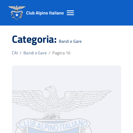
Salta
Salta
Salta
al
al
al
Categoria:
contento
footer
menu
Bandi e Gare
principale
CAI
/
Bandi e Gare
/
Pagina 10