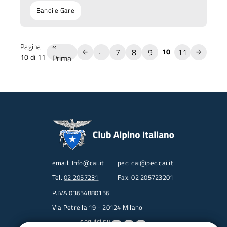
Bandi e Gare
«
Pagina
7
8
9
11
...
10
10 di 11
Prima
email:
Info@cai.it
pec:
cai@pec.cai.it
Tel.
02 2057231
Fax. 02 205723201
P.IVA 03654880156
Via Petrella 19 - 20124 Milano
seguici su