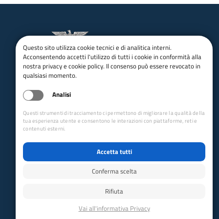
Questo sito utilizza cookie tecnici e di analitica interni.
Acconsentendo accetti l'utilizzo di tutti i cookie in conformità alla
nostra privacy e cookie policy. Il consenso può essere revocato in
email:
Info@cai.it
pec:
cai@pec.cai.it
qualsiasi momento.
Tel.
02 2057231
Fax. 02 205723201
Analisi
P.IVA 03654880156
Questi strumenti di tracciamento ci permettono di migliorare la qualità della
Via Petrella 19 - 20124 Milano
tua esperienza utente e consentono le interazioni con piattaforme, reti e
seguici su
contenuti esterni.
Accetta tutti
Trasparenza
Amministrazione trasparente
Conferma scelta
Albo pretorio online
Appalti
Rifiuta
Bandi e gare
bandi per le sezioni