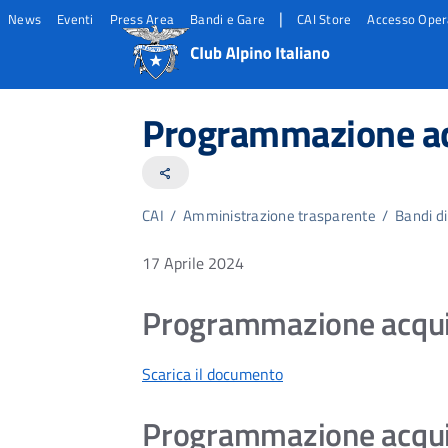
|
News
Eventi
Press Area
Bandi e Gare
CAI Store
Accesso Oper
Salta
Salta
Salta
al
al
al
Programmazione acq
contento
footer
menu
principale
share
CAI
/
Amministrazione trasparente
/
Bandi di
17 Aprile 2024
Programmazione acquisi
Scarica il documento
Programmazione acquisi