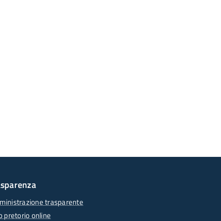
asparenza
inistrazione trasparente
o pretorio online