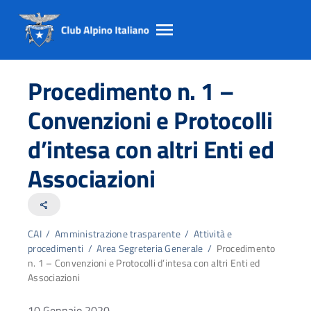
Salta
Salta
Salta
al
al
al
Procedimento n. 1 –
contento
footer
menu
principale
Convenzioni e Protocolli
d’intesa con altri Enti ed
Associazioni
share
CAI
/
Amministrazione trasparente
/
Attività e
procedimenti
/
Area Segreteria Generale
/
Procedimento
n. 1 – Convenzioni e Protocolli d’intesa con altri Enti ed
Associazioni
10 Gennaio 2020