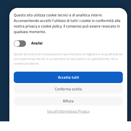
Questo sito utilizza cookie tecnici e di analitica interni.
Acconsentendo accetti l'utilizzo di tutti i cookie in conformità alla
nostra privacy e cookie policy. Il consenso può essere revocato in
qualsiasi momento.
email:
Info@cai.it
pec:
cai@pec.cai.it
Analisi
Tel.
02 2057231
Fax. 02 205723201
P.IVA 03654880156
Questi strumenti di tracciamento ci permettono di migliorare la qualità della
tua esperienza utente e consentono le interazioni con piattaforme, reti e
Via Petrella 19 - 20124 Milano
contenuti esterni.
seguici su
Accetta tutti
Trasparenza
Conferma scelta
Amministrazione trasparente
Albo pretorio online
Rifiuta
Appalti
Bandi e gare
bandi per le sezioni
Circolari