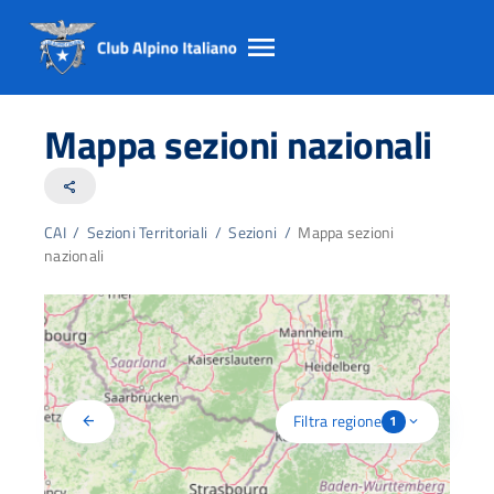
Salta
Salta
Salta
al
al
al
Mappa sezioni nazionali
contento
footer
menu
principale
share
CAI
/
Sezioni Territoriali
/
Sezioni
/
Mappa sezioni
nazionali
Filtra regione
arrow_back
1
expand_more
Piemonte
Filtro attivo: Piemonte. Visualiz